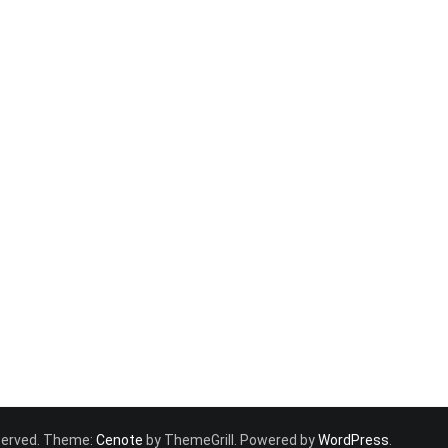
reserved. Theme:
Cenote
by ThemeGrill. Powered by
WordPress
.