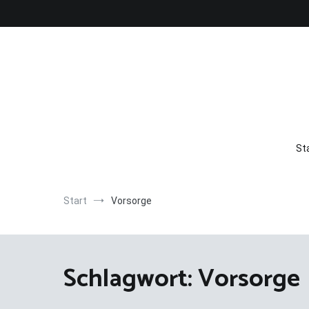
Zum
Inhalt
springen
St
Start
Vorsorge
Schlagwort:
Vorsorge