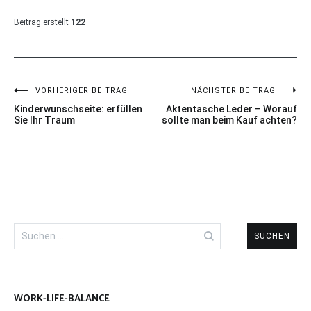
Beitrag erstellt
122
Beitragsnavigation
VORHERIGER BEITRAG
NÄCHSTER BEITRAG
Kinderwunschseite: erfüllen
Aktentasche Leder – Worauf
Sie Ihr Traum
sollte man beim Kauf achten?
Suchen
nach:
WORK-LIFE-BALANCE