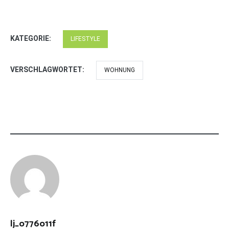
KATEGORIE:
LIFESTYLE
VERSCHLAGWORTET:
WOHNUNG
lj_o776o11f