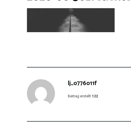
lj_o776o11f
Beitrag erstellt
122