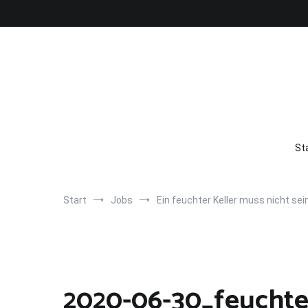
Zum
Inhalt
springen
St
Start
Jobs
Ein feuchter Keller muss nicht sei
2020-06-30_feuchter