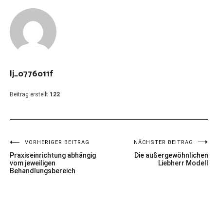
lj_o776o11f
Beitrag erstellt
122
Beitragsnavigation
VORHERIGER BEITRAG
NÄCHSTER BEITRAG
Praxiseinrichtung abhängig
Die außergewöhnlichen
vom jeweiligen
Liebherr Modell
Behandlungsbereich