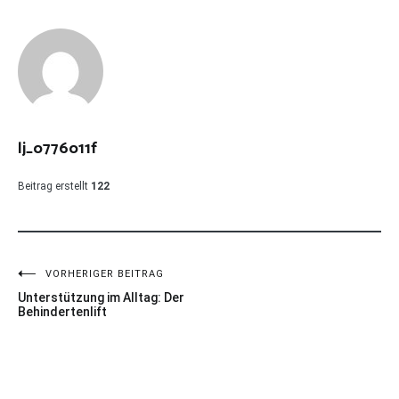
lj_o776o11f
Beitrag erstellt
122
Beitragsnavigation
VORHERIGER BEITRAG
Unterstützung im Alltag: Der
Behindertenlift